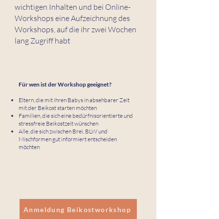
wichtigen Inhalten und bei Online-
Workshops eine Aufzeichnung des
Workshops, auf die ihr zwei Wochen
lang Zugriff habt
Für wen ist der Workshop geeignet?
Eltern, die mit ihren Babys in absehbarer Zeit
mit der Beikost starten möchten
Familien, die sich eine bedürfnisorientierte und
stressfreie Beikostzeit wünschen
Alle, die sich zwischen Brei, BLW und
Mischformen gut informiert entscheiden
möchten
Anmeldung Beikostworkshop