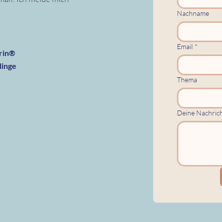
Nachname
Email
*
erin®
linge
Thema
Deine Nachric