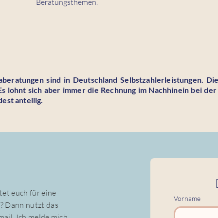
Beratungsthemen.
ulaberatungen sind in Deutschland Selbstzahlerleistungen. Di
 Es lohnt sich aber immer die Rechnung im Nachhinein bei de
est anteilig.
et euch für eine
Vorname
? Dann nutzt das
mail. Ich melde mich