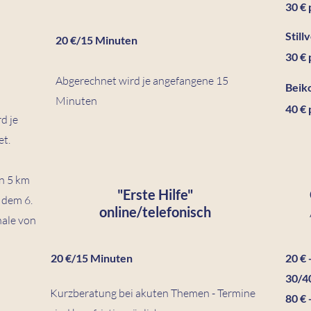
30 €
Still
20 €/15 Minuten
30 € 
Abgerechnet wird je angefangene 15
Beiko
Minuten
40 € 
d je
t.
n 5 km
"Erste Hilfe"
 dem 6.
online/telefonisch
hale von
20 €/15 Minuten
20 €
30/4
Kurzberatung bei akuten Themen - Termine
80 € 