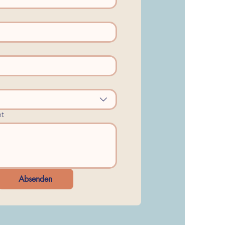
ht
Absenden