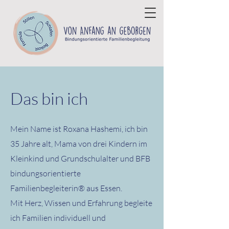
Das bin ich
Mein Name ist Roxana Hashemi, ich bin
35 Jahre alt, Mama von drei Kindern im
Kleinkind und Grundschulalter und BFB
bindungsorientierte
Familienbegleiterin
® aus Essen
.
Mit Herz, Wissen und Erfahrung begleite
ich Familien individuell und