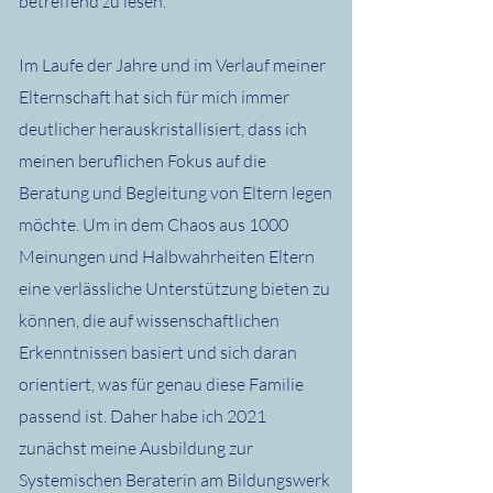
betreffend zu lesen.
Im Laufe der Jahre und im Verlauf meiner
Elternschaft hat sich für mich immer
deutlicher herauskristallisiert, dass ich
meinen beruflichen Fokus auf die
Beratung und Begleitung von Eltern legen
möchte. Um in dem Chaos aus 1000
Meinungen und Halbwahrheiten Eltern
eine verlässliche Unterstützung bieten zu
können, die auf wissenschaftlichen
Erkenntnissen basiert und sich daran
orientiert, was für genau diese Familie
passend ist. Daher habe ich 2021
zunächst meine Ausbildung zur
Systemischen Beraterin am Bildungswerk