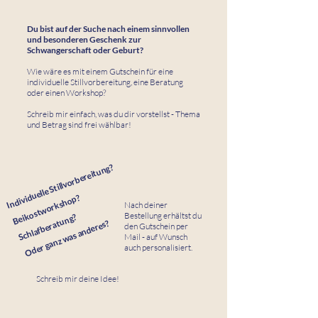
Du bist auf der Suche nach einem sinnvollen
und besonderen Geschenk zur
Schwangerschaft oder Geburt?
Wie wäre es mit einem Gutschein für eine
individuelle Stillvorbereitung, eine Beratung
oder einen Workshop?
Schreib mir einfach, was du dir vorstellst - Thema
und Betrag sind frei wählbar!
Individuelle Stillvorbereitung?
Beikostworkshop?
Nach deiner
​
Bestellung erhältst du
Schlafberatung?
Oder ganz was anderes?
den Gutschein per
​
Mail - auf Wunsch
​
auch personalisiert.
Schreib mir deine Idee!